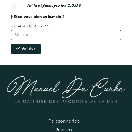
J'ai lu et j'accepte les
C.G.U.V.
Etes-vous bien un humain ?
Combien font
2 x 7
?
Valider
Poissonneries
Poissons