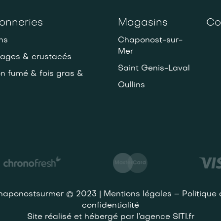
onneries
Magasins
Co
ns
Chaponost-sur-
Mer
lages & crustacés
Saint Genis-Laval
 fumé & fois gras &
Oullins
haponostsurmer © 2023 | Mentions légales – Politique 
confidentialité
Site réalisé et hébergé par l’agence SITI.fr