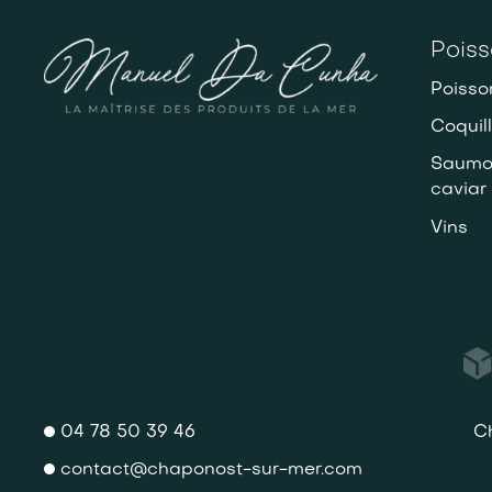
Poiss
Poisso
Coquil
Saumon
caviar
Vins
04 78 50 39 46
C
contact@chaponost-sur-mer.com