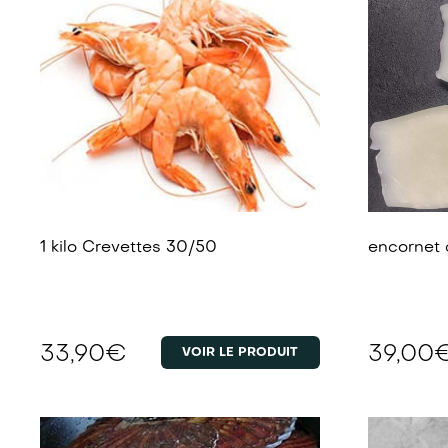
1 kilo Crevettes 30/50
encornet 
33,90
€
39,00
VOIR LE PRODUIT